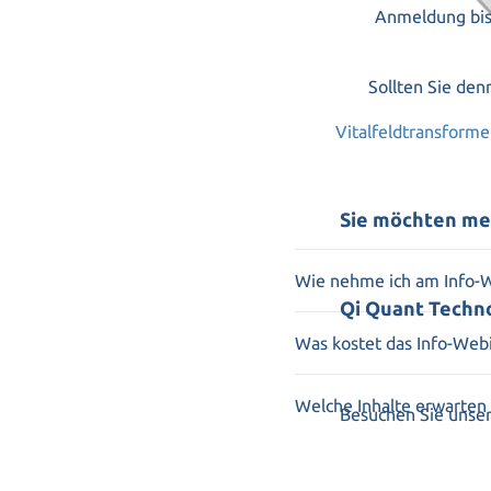
Anmeldung bis 
Sollten Sie den
Vitalfeldtransform
Sie möchten me
Wie nehme ich am Info-W
Qi Quant Techn
Nach der Anmeldung 
Webinar zur Verfügu
Was kostet das Info-Web
Das Qi Quant Info-W
Welche Inhalte erwarten
Besuchen Sie unser
Umfassende Vorstel
Vorstellung medizini