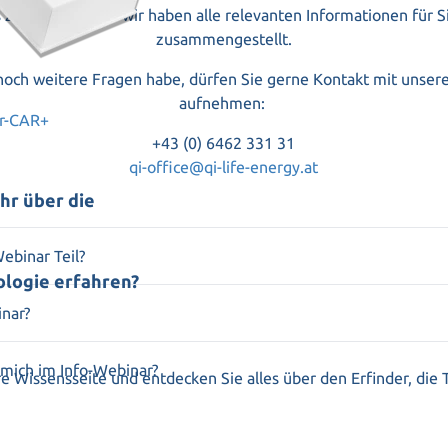
zur Teilnahme – wir haben alle relevanten Informationen für Si
zusammengestellt.
noch weitere Fragen habe, dürfen Sie gerne Kontakt mit unser
aufnehmen:
er-CAR+
+43 (0) 6462 331 31
qi-office@qi-life-energy.at
hr über die
ebinar Teil?
ologie erfahren?
wird Ihnen cirka 1 Stunde vor Beginn ein Zoomlink für die Te
ng gestellt.
inar?
ebinar ist kostenfrei!
 mich im Info-Webinar?
e Wissensseite und entdecken Sie alles über den Erfinder, die 
lung der Qi Quant Produkte
scher Studien über die