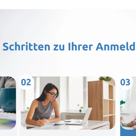
nt Produkte
Quant Technologie
ür Ihre Praxis
offenen Fragen
3 Schritten zu Ihrer Anmel
02
03