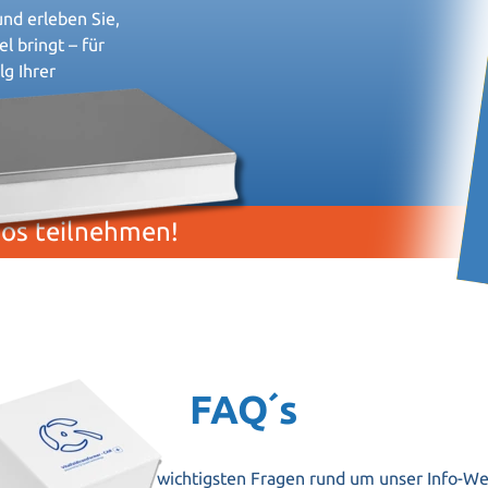
nd erleben Sie,
l bringt – für
lg Ihrer
los teilnehmen!
FAQ´s
ie Antworten auf die wichtigsten Fragen rund um unser Info-We