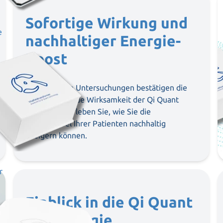
Sofortige Wirkung und
e
nachhaltiger Energie-
Boost
Medizinische Untersuchungen bestätigen die
beeindruckende Wirksamkeit der Qi Quant
Produkte – erleben Sie, wie Sie die
Energielevel Ihrer Patienten nachhaltig
steigern können.
r
Einblick in die Qi Quant
Technologie