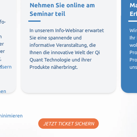
Nehmen Sie online am
Ma
Seminar teil
Er
fo-
In unserem Info-Webinar erwartet
Wir
n
Sie eine spannende und
Ihr
er
informative Veranstaltung, die
wol
rer
Ihnen die innovative Welt der Qi
Pro
,
Quant Technologie und ihrer
Pro
er
essern
Produkte näherbringt.
uns
hen
minimieren
JETZT TICKET SICHERN