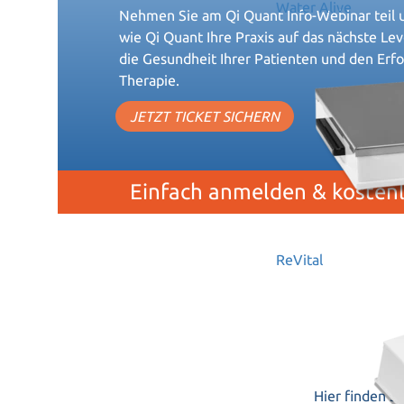
Water Alive
Nehmen Sie am Qi Quant Info-Webinar teil u
wie Qi Quant Ihre Praxis auf das nächste Leve
die Gesundheit Ihrer Patienten und den Erfo
Therapie.
JETZT TICKET SICHERN
Einfach anmelden & kosten
ReVital
Hier finden S