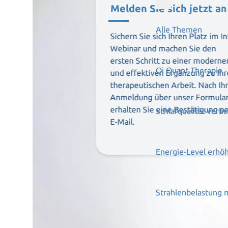
Melden Sie sich jetzt an
Alle Themen
Sichern Sie sich Ihren Platz im In
Webinar und machen Sie den
ersten Schritt zu einer moderne
Qi Quant Therapie
und effektiven Ergänzung zu Ihr
therapeutischen Arbeit. Nach Ih
Anmeldung über unser Formular
erhalten Sie eine Bestätigung p
Schlafqualität verb
E-Mail.
Energie-Level erhö
Strahlenbelastung 