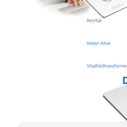
Qi
ReVital
Water Alive
Vitalfeldtransform