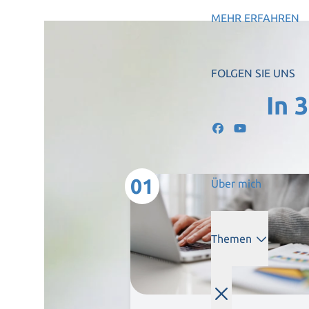
Wirkung der Qi Qua
MEHR ERFAHREN
Einblicke in die Qi 
Wirtschaftskonzept f
FOLGEN SIE UNS
FAQ Runde für alle 
In 
01
Über mich
Themen