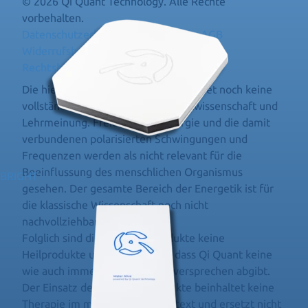
© 2026 Qi Quant Technology. Alle Rechte
vorbehalten.
Datenschutzerklärung
Impressum
AGB
Widerrufsbelehrung
Rechtshinweis
Die hier vorgestellte Technologie findet noch keine
vollständige Zustimmung der Schulwissenschaft und
Lehrmeinung. Freie 0-Punkt-Energie und die damit
verbundenen polarisierten Schwingungen und
Frequenzen werden als nicht relevant für die
Beeinflussung des menschlichen Organismus
BRIGHT
gesehen. Der gesamte Bereich der Energetik ist für
die klassische Wissenschaft noch nicht
nachvollziehbar.
Folglich sind die Qi Quant-Produkte keine
Heilprodukte und wir betonen, dass Qi Quant keine
wie auch immer gearteten Heilversprechen abgibt.
Der Einsatz der Qi Quant-Produkte beinhaltet keine
Therapie im medizinischen Kontext und ersetzt nicht