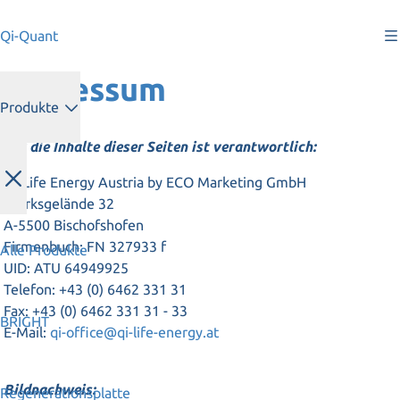
Qi-Quant
Impressum
Produkte
Für die Inhalte dieser Seiten ist verantwortlich:
Qi-Life Energy Austria by ECO Marketing GmbH
Werksgelände 32
A-5500 Bischofshofen
Firmenbuch: FN 327933 f
Alle Produkte
UID: ATU 64949925
Telefon: +43 (0) 6462 331 31
Fax: +43 (0) 6462 331 31 - 33
BRIGHT
E-Mail:
qi-office@qi-life-energy.at
Bildnachweis:
Regenerationsplatte