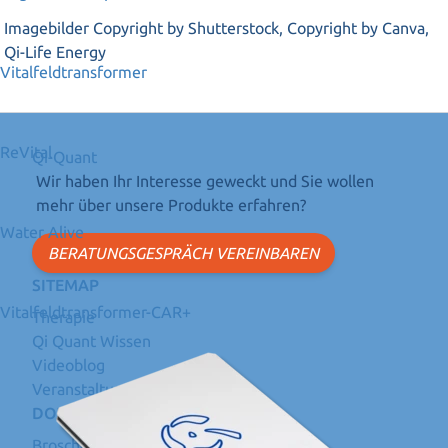
Imagebilder Copyright by Shutterstock, Copyright by Canva,
Qi-Life Energy
Vitalfeldtransformer
ReVital
Qi-Quant
Wir haben Ihr Interesse geweckt und Sie wollen
mehr über unsere Produkte erfahren?
Water Alive
BERATUNGSGESPRÄCH VEREINBAREN
SITEMAP
Vitalfeldtransformer-CAR+
Therapie
Qi Quant Wissen
Videoblog
Veranstaltungen
DOWNLOADS
Broschüre Regenerationsplatte