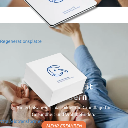
Regenerationsplatte
Schlafqualität
verbessern
Ein erholsamer Schlaf bildet die Grundlage für
Gesundheit und Wohlbefinden.
Vitalfeldtransformer
MEHR ERFAHREN