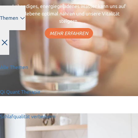
Lebendiges, energiegeladenes Wasser kann uns auf
Zellebene optimal nähren und unsere Vitalität
Themen
steigern.
MEHR ERFAHREN
Alle Themen
Qi Quant Therapie
Schlafqualität verbessern