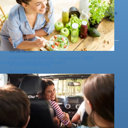
Verpassen Sie keine Informationen mehr! Melden Sie
sich zu unserem Newsletter an!
ZUM NEWSLETTER ANMELDEN
© 2026 Qi Quant Technology. Alle Rechte
vorbehalten.
Datenschutzerklärung
Impressum
AGB
Lebensmittelqualität verbessern
Widerrufsbelehrung
Rechtshinweis
Die hier vorgestellte Technologie findet noch keine
vollständige Zustimmung der Schulwissenschaft und
Lehrmeinung. Freie 0-Punkt-Energie und die damit
verbundenen polarisierten Schwingungen und
Frequenzen werden als nicht relevant für die
Beeinflussung des menschlichen Organismus
gesehen. Der gesamte Bereich der Energetik ist für