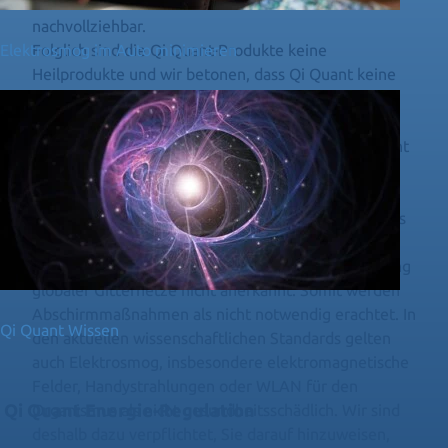
die klassische Wissenschaft noch nicht
nachvollziehbar.
Elektrosmog im Auto minimieren
Folglich sind die Qi Quant-Produkte keine
Heilprodukte und wir betonen, dass Qi Quant keine
wie auch immer gearteten Heilversprechen abgibt.
Der Einsatz der Qi Quant-Produkte beinhaltet keine
Therapie im medizinischen Kontext und ersetzt nicht
die Konsultation eines Arztes oder Heilpraktikers
(BRD).
In der Schulwissenschaft sind sowohl die Existenz als
auch die krankmachende (geopathogene) Wirkung
von Wasserader- und Erdstrahlung sowie die Wirkung
globaler Gitternetze nicht anerkannt. Somit werden
Abschirmmaßnahmen als nicht notwendig erachtet. In
Qi Quant Wissen
den aktuellen wissenschaftlichen Standards gelten
auch Elektrosmog, insbesondere elektromagnetische
Felder, Handystrahlungen oder WLAN für den
Qi Quant Energie-Regulation
Organismus als nicht gesundheitsschädlich. Wir sind
deshalb dazu verpflichtet, Sie darauf hinzuweisen,