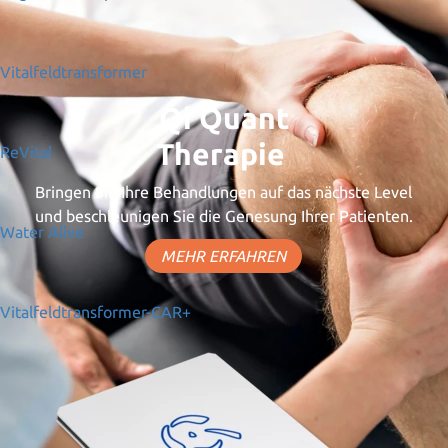
Vitalfeldtransformer
Qi Quant
Therapie
ReVital
Bringen Sie Ihre Behandlungen auf das nächste Level
und beschleunigen Sie die Genesung Ihrer Patienten.
Water Alive
MEHR ERFAHREN
Vitalfeldtransformer-CAR+