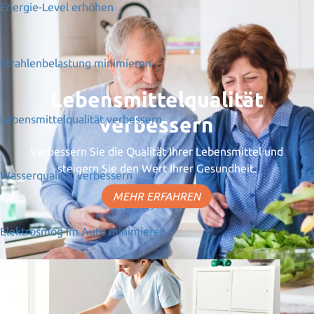
Energie-Level erhöhen
Strahlenbelastung minimieren
Lebensmittelqualität
Lebensmittelqualität verbessern
verbessern
Verbessern Sie die Qualität Ihrer Lebensmittel und
steigern Sie den Wert Ihrer Gesundheit.
Wasserqualität verbessern
MEHR ERFAHREN
Elektrosmog im Auto minimieren