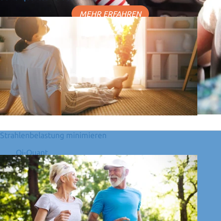
MEHR ERFAHREN
Strahlenbelastung minimieren
Qi-Quant
Wir haben Ihr Interesse geweckt und Sie wollen
mehr über unsere Produkte erfahren?
BERATUNGSGESPRÄCH VEREINBAREN
SITEMAP