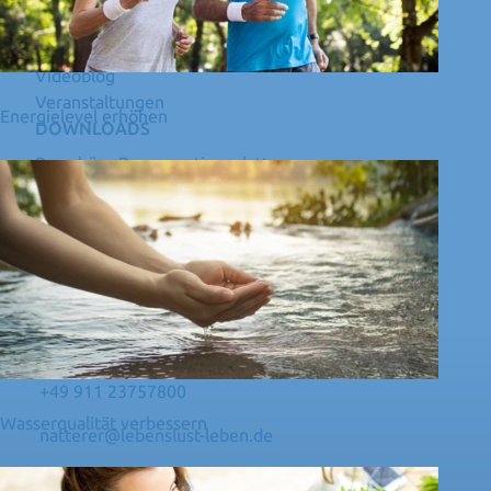
Therapie
Qi Quant Wissen
Videoblog
Veranstaltungen
Energielevel erhöhen
DOWNLOADS
Broschüre Regenerationsplatte
Broschüre Vitalfeldtransformer
Broschüre BRIGHT
Broschüre ReVital
Broschüre WaterAlive
Broschüre Vitalfeldtransformer-CAR+
KONTAKT
Uwe Dieter Natterer
+49 911 23757800
Wasserqualität verbessern
natterer@lebenslust-leben.de
Über mich