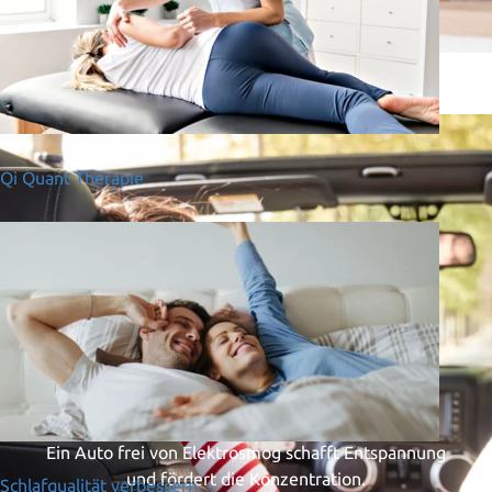
Qi Quant Therapie
Elektrosmog im Auto
neutralisieren
Ein Auto frei von Elektrosmog schafft Entspannung
und fördert die Konzentration.
Schlafqualität verbessern