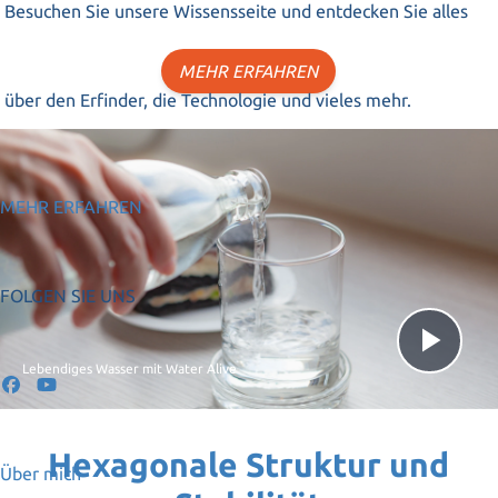
Besuchen Sie unsere Wissensseite und entdecken Sie alles
MEHR ERFAHREN
über den Erfinder, die Technologie und vieles mehr.
MEHR ERFAHREN
FOLGEN SIE UNS
Vid
Lebendiges Wasser mit Water Alive
abs
Hexagonale Struktur und
Über mich