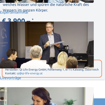
weiches Wasser und spüren
die natürliche Kraft des
Wassers im ganzen Körper.
Expertenseminar
€ 3.900,–
*
inkl. MwSt. zzgl. Versand
*
Mit dem Kauf eines Qi Quant Produktes investieren Sie in den Support eines Fachberaters. Service und
Beratungsleistungen sind im Kaufpreis enthalten.
ZUM PRODUKT
Angaben zur Produktsicherheit
Hersteller: Qi Life Energy GmbH, Fohlenweg 1, 8775 Kalwang, Österreich
Kontakt:
qi@qi-life-energy.at
Livevorträge