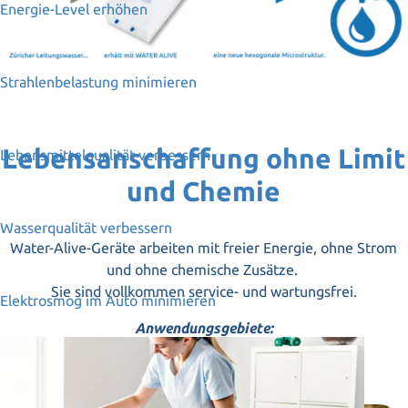
Energie-Level erhöhen
Strahlenbelastung minimieren
Lebensanschaffung ohne Limit
Lebensmittelqualität verbessern
und Chemie
Wasserqualität verbessern
Water-Alive-Geräte arbeiten mit freier Energie, ohne Strom
und ohne chemische Zusätze.
Sie sind vollkommen service- und wartungsfrei.
Elektrosmog im Auto minimieren
Anwendungsgebiete: