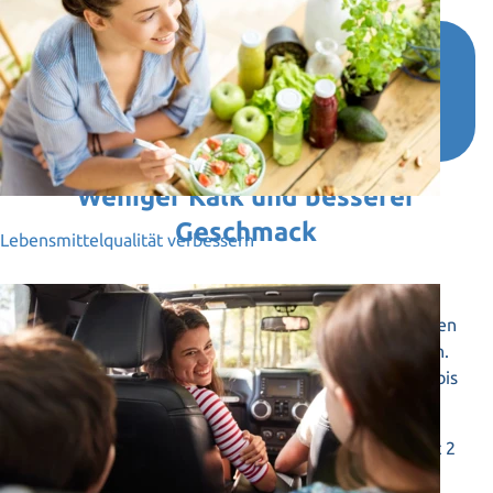
Haustechnik Ellmeier
Weniger Kalk und besserer
Geschmack
Lebensmittelqualität verbessern
Wir als langjähriger Installationsbetrieb aus
Langenwang haben immer mehr mit Kundenanfragen
zur Kalkstabilisierung im Trinkwasserbereich zu tun.
Die Wasserhärte in unserem Tätigkeitsfeld beträgt bis
zu 25° dH.
Wir führen das Qi Quant Water Alive Sortiment seit 2
Jahren.