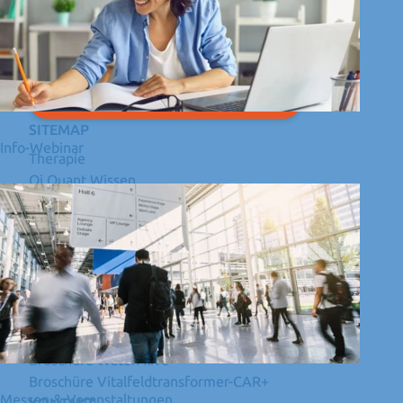
Qi-Quant
Wir haben Ihr Interesse geweckt und Sie wollen
mehr über unsere Produkte erfahren?
BERATUNGSGESPRÄCH VEREINBAREN
SITEMAP
Info-Webinar
Therapie
Qi Quant Wissen
Videoblog
Veranstaltungen
DOWNLOADS
Broschüre Regenerationsplatte
Broschüre Vitalfeldtransformer
Broschüre BRIGHT
Broschüre ReVital
Broschüre WaterAlive
Broschüre Vitalfeldtransformer-CAR+
Messen & Veranstaltungen