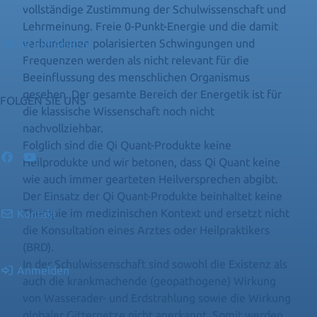
vollständige Zustimmung der Schulwissenschaft und
Lehrmeinung. Freie 0-Punkt-Energie und die damit
verbundenen polarisierten Schwingungen und
MEHR ERFAHREN
Frequenzen werden als nicht relevant für die
Beeinflussung des menschlichen Organismus
gesehen. Der gesamte Bereich der Energetik ist für
FOLGEN SIE UNS
die klassische Wissenschaft noch nicht
nachvollziehbar.
Folglich sind die Qi Quant-Produkte keine
Heilprodukte und wir betonen, dass Qi Quant keine
wie auch immer gearteten Heilversprechen abgibt.
Der Einsatz der Qi Quant-Produkte beinhaltet keine
Therapie im medizinischen Kontext und ersetzt nicht
Kontakt
die Konsultation eines Arztes oder Heilpraktikers
(BRD).
In der Schulwissenschaft sind sowohl die Existenz als
Anmelden
auch die krankmachende (geopathogene) Wirkung
von Wasserader- und Erdstrahlung sowie die Wirkung
globaler Gitternetze nicht anerkannt. Somit werden