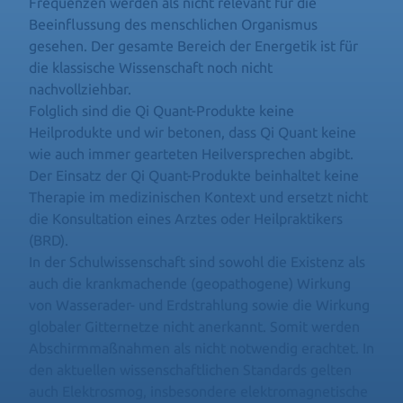
Frequenzen werden als nicht relevant für die
Beeinflussung des menschlichen Organismus
gesehen. Der gesamte Bereich der Energetik ist für
die klassische Wissenschaft noch nicht
nachvollziehbar.
Folglich sind die Qi Quant-Produkte keine
Heilprodukte und wir betonen, dass Qi Quant keine
wie auch immer gearteten Heilversprechen abgibt.
Der Einsatz der Qi Quant-Produkte beinhaltet keine
Therapie im medizinischen Kontext und ersetzt nicht
die Konsultation eines Arztes oder Heilpraktikers
(BRD).
In der Schulwissenschaft sind sowohl die Existenz als
auch die krankmachende (geopathogene) Wirkung
von Wasserader- und Erdstrahlung sowie die Wirkung
globaler Gitternetze nicht anerkannt. Somit werden
Abschirmmaßnahmen als nicht notwendig erachtet. In
den aktuellen wissenschaftlichen Standards gelten
auch Elektrosmog, insbesondere elektromagnetische