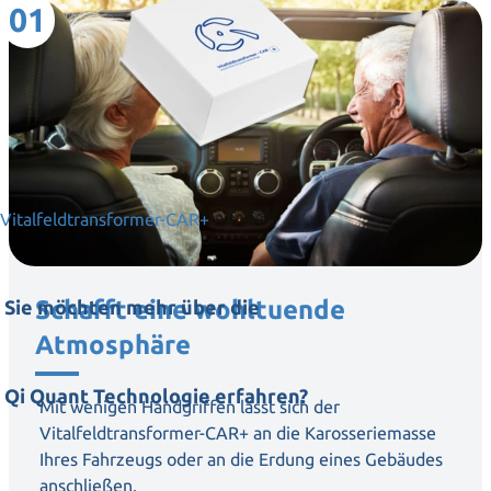
01
Vitalfeldtransformer-CAR+
Schafft eine wohltuende
Sie möchten mehr über die
Atmosphäre
Qi Quant Technologie erfahren?
Mit wenigen Handgriffen lässt sich der
Vitalfeldtransformer-CAR+ an die Karosseriemasse
Ihres Fahrzeugs oder an die Erdung eines Gebäudes
anschließen.