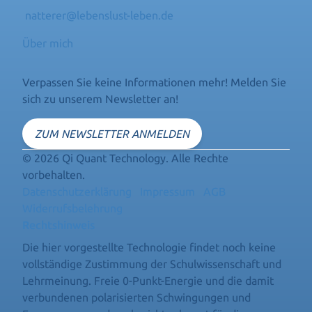
natterer@lebenslust-leben.de
Über mich
Verpassen Sie keine Informationen mehr! Melden Sie
sich zu unserem Newsletter an!
ZUM NEWSLETTER ANMELDEN
© 2026 Qi Quant Technology. Alle Rechte
vorbehalten.
Datenschutzerklärung
Impressum
AGB
Widerrufsbelehrung
Rechtshinweis
Die hier vorgestellte Technologie findet noch keine
vollständige Zustimmung der Schulwissenschaft und
Lehrmeinung. Freie 0-Punkt-Energie und die damit
verbundenen polarisierten Schwingungen und