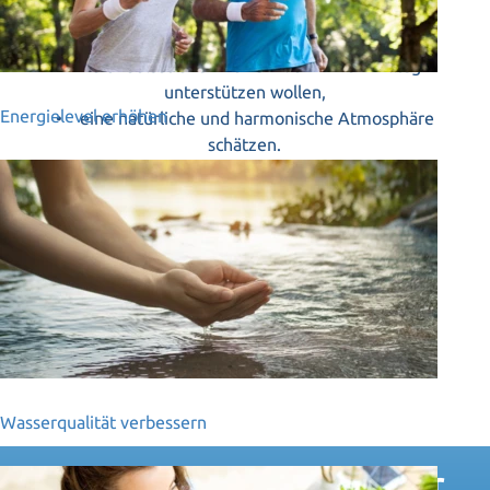
bewusstes Leben legen,
• ihr Wohlbefinden langfristig fördern möchten,
• sich selbst und ihre Familie in ihrem Alltag
unterstützen wollen,
Energielevel erhöhen
• eine natürliche und harmonische Atmosphäre
schätzen.
ZUM VITALFELDTRANSFORMER-CAR+
Wasserqualität verbessern
„Wir freuen uns, viele der