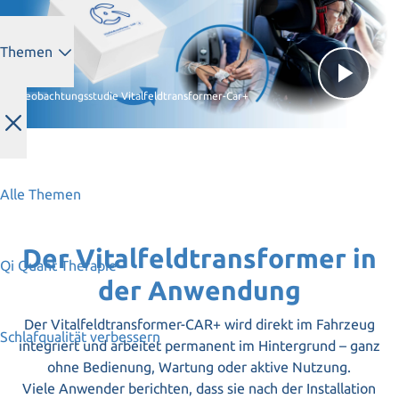
Themen
Vid
Beobachtungsstudie Vitalfeldtransformer-Car+
abs
Alle Themen
Der Vitalfeldtransformer in
Qi Quant Therapie
der Anwendung
Der Vitalfeldtransformer-CAR+ wird direkt im Fahrzeug
Schlafqualität verbessern
integriert und arbeitet permanent im Hintergrund – ganz
ohne Bedienung, Wartung oder aktive Nutzung.
Viele Anwender berichten, dass sie nach der Installation