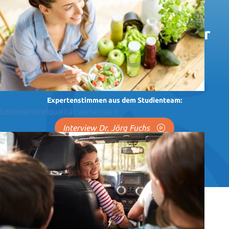
angeführten positiven
Feedbacks aufgrund einer
Beobachtungsstudie
bestätigen zu können.“
Expertenstimmen aus dem Studienteam:
Lebensmittelqualität verbessern
Interview Dr. Jörg Fuchs
Interview Denise Ladner
Interview Ralph Warnke