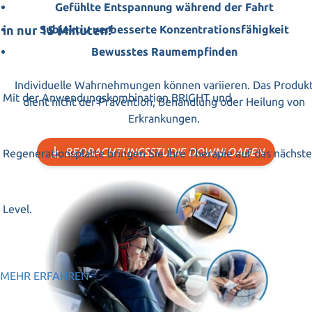
Gefühlte Entspannung während der Fahrt
Subjektiv verbesserte Konzentrationsfähigkeit
in nur 15 Minuten!
Bewusstes Raumempfinden
Individuelle Wahrnehmungen können variieren. Das Produk
Mit der Anwendungskombination BRIGHT und
dient nicht der Prävention, Behandlung oder Heilung von
Erkrankungen.
BEOBACHTUNGSSTUDIE DOWNLOADEN
Regenerationsplatte bringen Sie Ihre Therapie auf das nächste
Level.
MEHR ERFAHREN