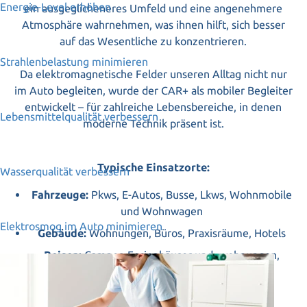
Energie-Level erhöhen
ein ausgeglicheneres Umfeld und eine angenehmere
Atmosphäre wahrnehmen, was ihnen hilft, sich besser
auf das Wesentliche zu konzentrieren.
Strahlenbelastung minimieren
Da elektromagnetische Felder unseren Alltag nicht nur
im Auto begleiten, wurde der CAR+ als mobiler Begleiter
entwickelt – für zahlreiche Lebensbereiche, in denen
Lebensmittelqualität verbessern
moderne Technik präsent ist.
Typische Einsatzorte:
Wasserqualität verbessern
Fahrzeuge:
Pkws, E-Autos, Busse, Lkws, Wohnmobile
und Wohnwagen
Elektrosmog im Auto minimieren
Gebäude:
Wohnungen, Büros, Praxisräume, Hotels
Reisen:
Camper, Ferienhäuser und -wohnungen,
Besprechungsräume, Hotelzimmer
Anwendung Vitalfeldtransformer-CAR+