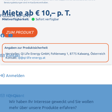
Beratungsleistungen sind im Kaufpreis enthalten.
Miete ab
€ 10,–
p. T.
FOLGEN SIE UNS
Mietverfügbarkeit:
Sofort verfügbar
ZUM PRODUKT
Angaben zur Produktsicherheit
Hersteller: Qi Life Energy GmbH, Fohlenweg 1, 8775 Kalwang, Österreich
Kontakt
Kontakt:
qi@qi-life-energy.at
Anmelden
Kontakt
Qi-Quant
Wir haben Ihr Interesse geweckt und Sie wollen
mehr über unsere Produkte erfahren?