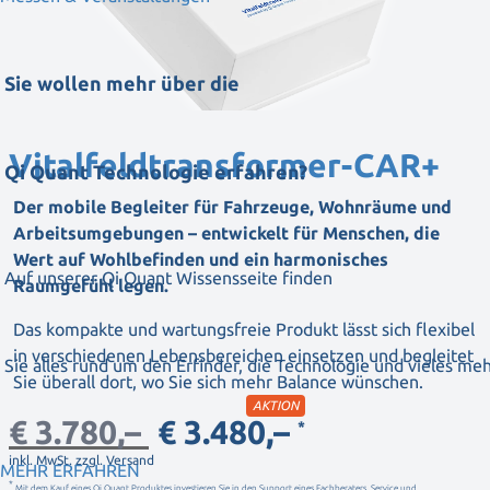
Sie wollen mehr über die
Vitalfeldtransformer-CAR+
Qi Quant Technologie erfahren?
Der mobile Begleiter für Fahrzeuge, Wohnräume und
Arbeitsumgebungen – entwickelt für Menschen, die
Wert auf Wohlbefinden und ein harmonisches
Auf unserer Qi Quant Wissensseite finden
Raumgefühl legen.
Das kompakte und wartungsfreie Produkt lässt sich flexibel
in verschiedenen Lebensbereichen einsetzen und begleitet
Sie alles rund um den Erfinder, die Technologie und vieles meh
Sie überall dort, wo Sie sich mehr Balance wünschen.
AKTION
€ 3.780,–
€ 3.480,–
*
inkl. MwSt. zzgl. Versand
MEHR ERFAHREN
*
Mit dem Kauf eines Qi Quant Produktes investieren Sie in den Support eines Fachberaters. Service und