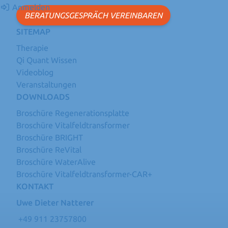
Anmelden
BERATUNGSGESPRÄCH VEREINBAREN
SITEMAP
Therapie
Qi Quant Wissen
Videoblog
Veranstaltungen
DOWNLOADS
Broschüre Regenerationsplatte
Broschüre Vitalfeldtransformer
Broschüre BRIGHT
Broschüre ReVital
Broschüre WaterAlive
Broschüre Vitalfeldtransformer-CAR+
KONTAKT
Uwe Dieter Natterer
+49 911 23757800