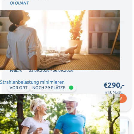
QI QUANT
Expertenseminar 2-tägig
Lernen Sie, wie Sie die Energie-Regulation für Ihre
Therapie nutzen können, um Ihre Patienten
langfristig und nachhaltig zu begleiten.
Wo:
Hotel Ammerhauser GmbH, Dorfstraße 1, A-5102
Anthering bei Salzburg, Österreich
Wann:
05.09.2026 - 06.09.2026
Strahlenbelastung minimieren
€290,-
VOR ORT
NOCH 29 PLÄTZE
inkl. MwSt.
JETZT ANMELDEN
05. - 06
September