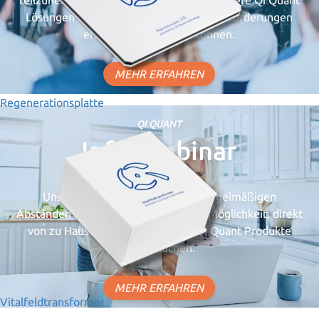
teilzunehmen. Dabei erfahren Sie, wie unsere Qi Quant
Lösungen Ihnen bei spezifischen Herausforderungen
effektiv weiterhelfen können.
MEHR ERFAHREN
Regenerationsplatte
QI QUANT
Info-Webinar
Unsere Info-Webinare finden in regelmäßigen
Abständen statt und bieten Ihnen die Möglichkeit, direkt
von zu Hause aus in die Welt der Qi Quant Produkte
einzutauchen.
MEHR ERFAHREN
Vitalfeldtransformer