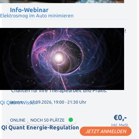
Info-Webinar
Elektrosmog im Auto minimieren
Entdecken Sie das Potenzial der Qi Quant Produkte!
Tauchen Sie ein in die Innovationen von Qi Quant
und erweitern Sie Ihre Fähigkeiten als Therapeut
und Therapeutin! In unserem kostenlosen Info-
Webinar erfahren Sie alles, was Sie über die
innovativen Qi Quant Technologie und deren
vielfältige Einsatzmöglichkeiten wissen müssen.
Erkennen Sie dabei auch die wirtschaftlichen
Chancen für Ihre Therapiearbeit und Praxis.
Wann:
17.09.2026, 19:00 - 21:30 Uhr
Qi Quant Wissen
€0,-
ONLINE
NOCH 50 PLÄTZE
inkl. MwSt.
Qi Quant Energie-Regulation
JETZT ANMELDEN