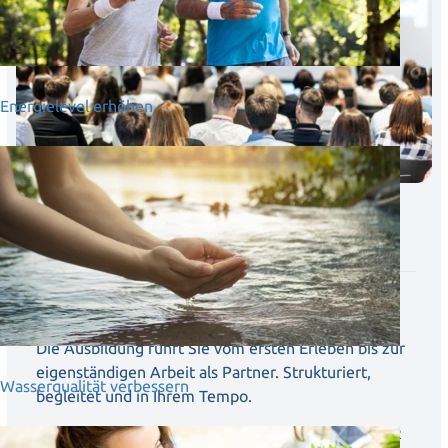
Energielevel erhöhen
QI QUANT
Qi Quant Partnerausbildung
Drei Module. Zwei Wege. Ein klares System.
Die Ausbildung führt Sie vom ersten Erleben bis zur
eigenständigen Arbeit als Partner. Strukturiert,
Wasserqualität verbessern
begleitet und in Ihrem Tempo.
Wo:
Hotel Ammerhauser GmbH, Dorfstraße 1, A-5102