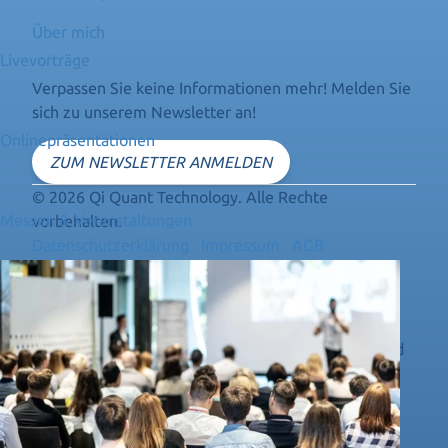
Über mich
Livevorträge
Verpassen Sie keine Informationen mehr! Melden Sie
sich zu unserem Newsletter an!
Onlinepräsentationen
ZUM NEWSLETTER ANMELDEN
© 2026 Qi Quant Technology. Alle Rechte
Messen & Veranstaltungen
vorbehalten.
Datenschutzerklärung
Impressum
AGB
Widerrufsbelehrung
Rechtshinweis
Die hier vorgestellte Technologie findet noch keine
vollständige Zustimmung der Schulwissenschaft und
Lehrmeinung. Freie 0-Punkt-Energie und die damit
verbundenen polarisierten Schwingungen und
Frequenzen werden als nicht relevant für die
Beeinflussung des menschlichen Organismus