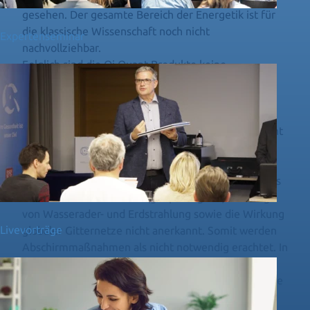
gesehen. Der gesamte Bereich der Energetik ist für
die klassische Wissenschaft noch nicht
Expertenseminar
nachvollziehbar.
Folglich sind die Qi Quant-Produkte keine
Heilprodukte und wir betonen, dass Qi Quant keine
wie auch immer gearteten Heilversprechen abgibt.
Der Einsatz der Qi Quant-Produkte beinhaltet keine
Therapie im medizinischen Kontext und ersetzt nicht
die Konsultation eines Arztes oder Heilpraktikers
(BRD).
In der Schulwissenschaft sind sowohl die Existenz als
auch die krankmachende (geopathogene) Wirkung
von Wasserader- und Erdstrahlung sowie die Wirkung
Livevorträge
globaler Gitternetze nicht anerkannt. Somit werden
Abschirmmaßnahmen als nicht notwendig erachtet. In
den aktuellen wissenschaftlichen Standards gelten
auch Elektrosmog, insbesondere elektromagnetische
Felder, Handystrahlungen oder WLAN für den