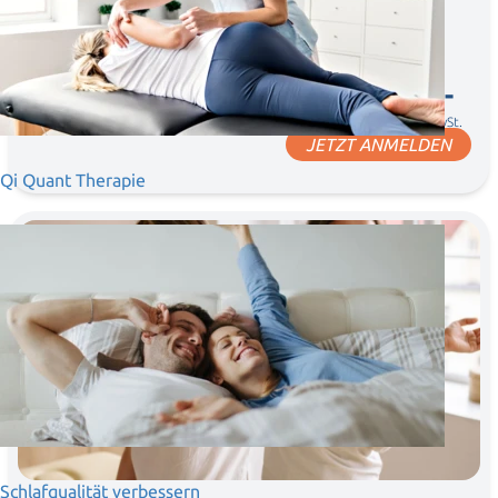
Wann:
20.08.2026, 19:00 - 21:30 Uhr
€0,-
ONLINE
NOCH 48 PLÄTZE
inkl. MwSt.
JETZT ANMELDEN
Qi Quant Therapie
05. - 06
September
Schlafqualität verbessern