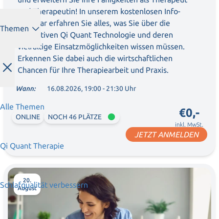
und Therapeutin! In unserem kostenlosen Info-
Webinar erfahren Sie alles, was Sie über die
Themen
innovativen Qi Quant Technologie und deren
vielfältige Einsatzmöglichkeiten wissen müssen.
Erkennen Sie dabei auch die wirtschaftlichen
Chancen für Ihre Therapiearbeit und Praxis.
Wann:
16.08.2026, 19:00 - 21:30 Uhr
Alle Themen
€0,-
ONLINE
NOCH 46 PLÄTZE
inkl. MwSt.
JETZT ANMELDEN
Qi Quant Therapie
20.
Schlafqualität verbessern
August