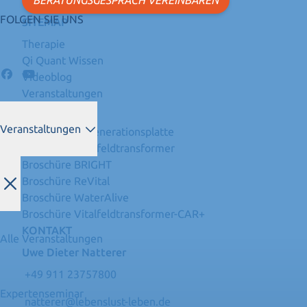
FOLGEN SIE UNS
SITEMAP
Therapie
Qi Quant Wissen
Videoblog
Veranstaltungen
DOWNLOADS
Veranstaltungen
Broschüre Regenerationsplatte
Broschüre Vitalfeldtransformer
Broschüre BRIGHT
Broschüre ReVital
Broschüre WaterAlive
Broschüre Vitalfeldtransformer-CAR+
KONTAKT
Alle Veranstaltungen
Uwe Dieter Natterer
+49 911 23757800
Expertenseminar
natterer@lebenslust-leben.de