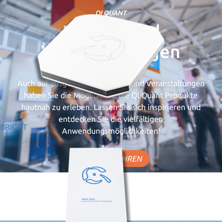
QI QUANT
Messen und
Veranstaltungen
Auch auf ausgewählten Messen und Veranstaltungen
haben Sie die Möglichkeit, die Qi Quant Produkte
hautnah zu erleben. Lassen Sie sich inspirieren und
entdecken Sie die vielfältigen
BRIGHT
Anwendungsmöglichkeiten!
MEHR ERFAHREN