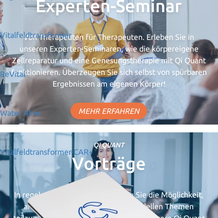
Experten-Seminar
Vitalfeldtransformer
Von Therapeuten für Therapeuten. Erleben Sie in
unseren Experten-Seminaren, wie die körpereigene
Zellreparatur und eine Genesungstherapie mit Qi Quant
funktionieren. Überzeugen Sie sich selbst von spürbaren
ReVital
Ergebnissen am eigenen Körper!
MEHR ERFAHREN
Water Alive
QI QUANT
Vitalfeldtransformer-CAR+
Vorträge
In regelmäßigen Abständen haben Sie die Möglichkeit,
an unseren Live-Vorträgen zu speziellen Themen