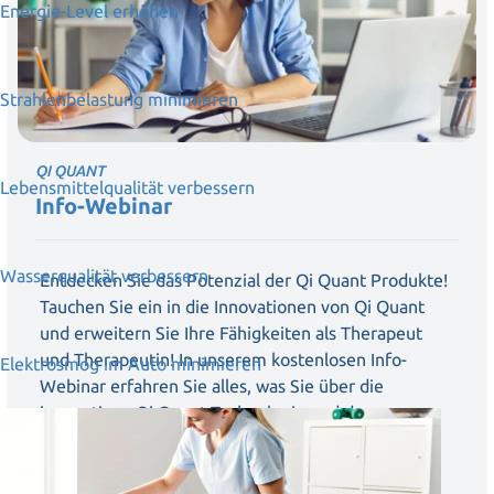
Energie-Level erhöhen
Strahlenbelastung minimieren
QI QUANT
Lebensmittelqualität verbessern
Info-Webinar
Wasserqualität verbessern
Entdecken Sie das Potenzial der Qi Quant Produkte!
Tauchen Sie ein in die Innovationen von Qi Quant
und erweitern Sie Ihre Fähigkeiten als Therapeut
und Therapeutin! In unserem kostenlosen Info-
Elektrosmog im Auto minimieren
Webinar erfahren Sie alles, was Sie über die
innovativen Qi Quant Technologie und deren
vielfältige Einsatzmöglichkeiten wissen müssen.
Erkennen Sie dabei auch die wirtschaftlichen
Chancen für Ihre Therapiearbeit und Praxis.